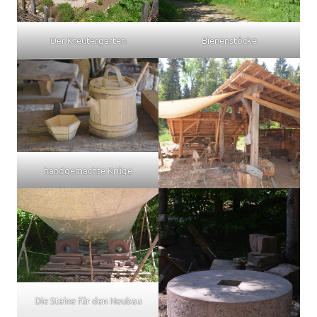
Der Kreutergarten
Bienenstöcke
handgemachte Krüge
Die Steine für den Neubau