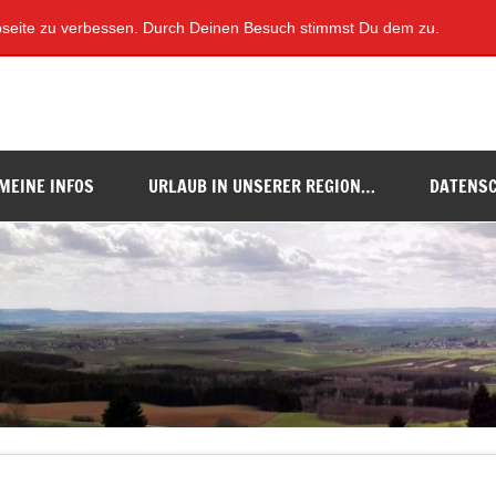
bseite zu verbessen. Durch Deinen Besuch stimmst Du dem zu.
our durch den Süden unseres Ländle's
MEINE INFOS
URLAUB IN UNSERER REGION…
DATENS